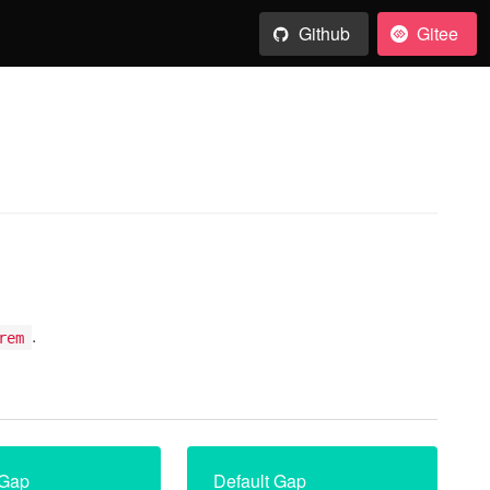
Github
Gitee
.
rem
 Gap
Default Gap