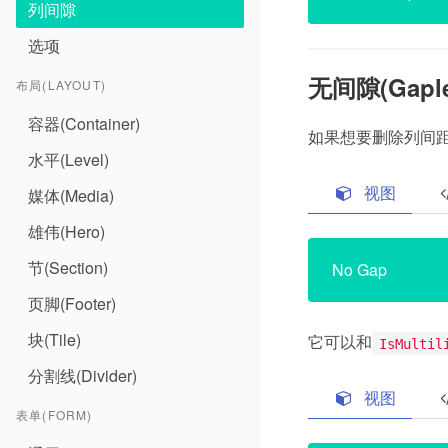
列间隙
选项
无间隙(Gaple
布局(LAYOUT)
容器(Container)
如果想要删除列间
水平(Level)
视图
媒体(Media)
雄伟(Hero)
节(Section)
No Gap
页脚(Footer)
块(Tile)
它可以和
IsMultil
分割线(Divider)
视图
表单(FORM)