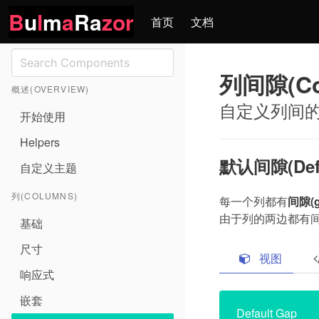
B
u
l
m
a
Ra
zor
首页
文档
列间隙(Co
概述(OVERVIEW)
自定义列间的间
开始使用
Helpers
默认间隙(Defa
自定义主题
列(COLUMNS)
每一个列都有
间隙(g
由于列的两边都有
基础
尺寸
视图
响应式
嵌套
Default Gap