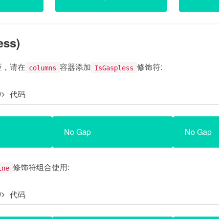
ss)
距，请在
容器添加
修饰符:
columns
IsGaspless
代码
No Gap
No Gap
修饰符组合使用:
ine
代码