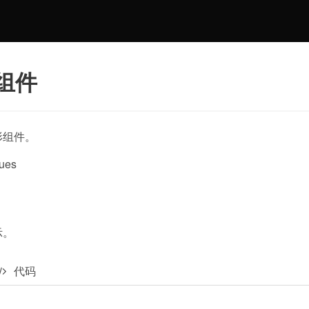
形组件
形组件。
ues
示。
代码