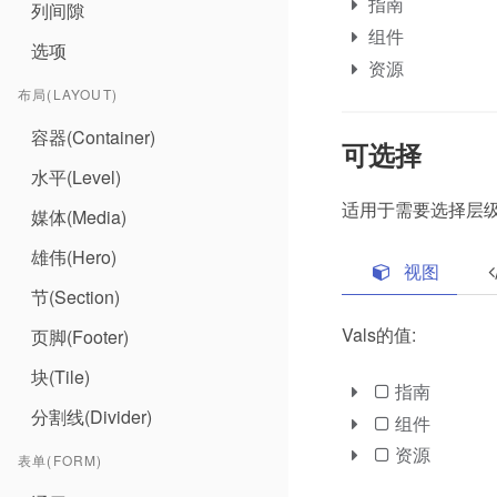
指南
列间隙
组件
选项
资源
布局(LAYOUT)
容器(Container)
可选择
水平(Level)
适用于需要选择层
媒体(Media)
雄伟(Hero)
视图
节(Section)
Vals的值:
页脚(Footer)
块(Tile)
指南
分割线(Divider)
组件
资源
表单(FORM)