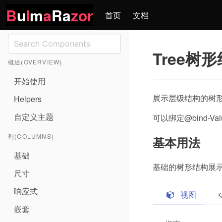
B
u
l
m
a
Ra
zor
首页
文档
Tree树
概述(OVERVIEW)
开始使用
展示层级结构的树
Helpers
自定义主题
可以绑定@bind-Val
列(COLUMNS)
基本用法
基础
基础的树形结构展
尺寸
响应式
视图
嵌套