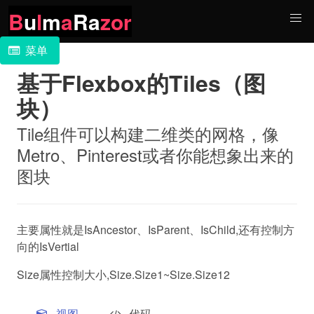
B
u
l
m
a
Ra
zor
菜单
基于Flexbox的Tiles（图
块）
Tile组件可以构建二维类的网格，像
Metro、Pinterest或者你能想象出来的
图块
主要属性就是IsAncestor、IsParent、IsChild,还有控制方
向的IsVertial
Size属性控制大小,Size.Size1~Size.Size12
视图
代码