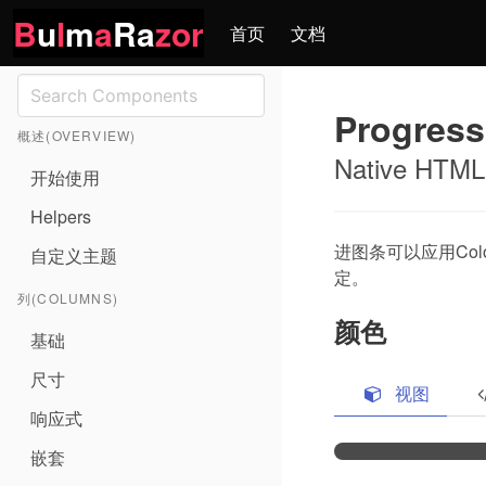
B
u
l
m
a
Ra
zor
首页
文档
Progres
概述(OVERVIEW)
Native HTML 
开始使用
Helpers
进图条可以应用Co
自定义主题
定。
列(COLUMNS)
颜色
基础
尺寸
视图
响应式
嵌套