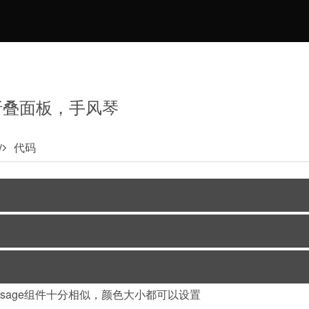
折叠面板，手风琴
代码
r sit amet, consectetur adipiscing elit.
Pellentesque risus mi
,
t amet fringilla. Nullam gravida purus diam, et dictum
felis venen
ales, arcu et sollicitudin porttitor, tortor urna tempor ligula, i
r sit amet, consectetur adipiscing elit.
Pellentesque risus mi
,
ilisis sodales sem.
t amet fringilla. Nullam gravida purus diam, et dictum
felis venen
m和Message组件十分相似，颜色大小都可以设置
ales, arcu et sollicitudin porttitor, tortor urna tempor ligula, i
r sit amet, consectetur adipiscing elit.
Pellentesque risus mi
,