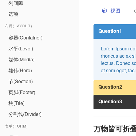
列间隙
et sem eget, fac
rhoncus ac ex si
视图
lectus. Donec sod
选项
et sem eget, fac
布局(LAYOUT)
Question1
容器(Container)
水平(Level)
Lorem ipsum dolo
rhoncus ac ex si
媒体(Media)
lectus. Donec sod
雄伟(Hero)
et sem eget, fac
节(Section)
Question2
页脚(Footer)
Question3
块(Tile)
Lorem ipsum dolo
rhoncus ac ex si
分割线(Divider)
lectus. Donec sod
Lorem ipsum dolo
et sem eget, fac
rhoncus ac ex si
表单(FORM)
万物皆可折
lectus. Donec sod