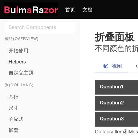
B
u
l
m
a
Ra
zor
首页
文档
折叠面板
概述(OVERVIEW)
不同颜色的
开始使用
Helpers
视图
自定义主题
列(COLUMNS)
Question1
基础
Question2
Lorem ipsum dolo
尺寸
rhoncus ac ex si
Question3
响应式
lectus. Donec sod
Lorem ipsum dolo
et sem eget, fac
rhoncus ac ex si
嵌套
CollapseIte
lectus. Donec sod
Lorem ipsum dolo