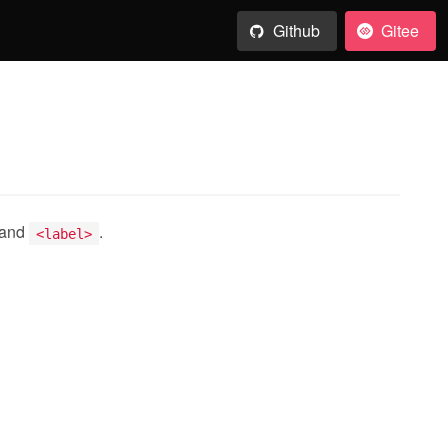
Github
Gitee
and
.
<label>