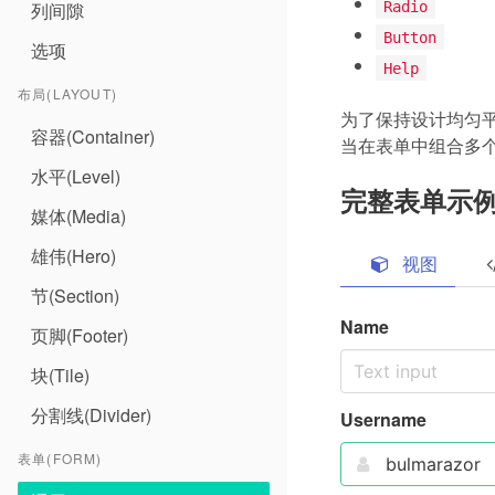
Radio
列间隙
Button
选项
Help
布局(LAYOUT)
为了保持设计均匀平
容器(Container)
当在表单中组合多
水平(Level)
完整表单示
媒体(Media)
雄伟(Hero)
视图
节(Section)
Name
页脚(Footer)
块(Tile)
分割线(Divider)
Username
表单(FORM)