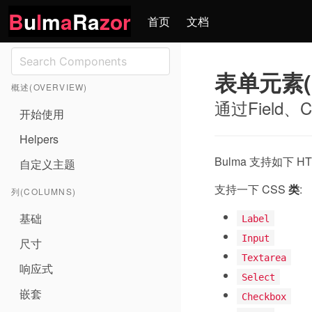
B
u
l
m
a
Ra
zor
首页
文档
表单元素(F
概述(OVERVIEW)
通过Field、
开始使用
Helpers
Bulma 支持如下 
自定义主题
支持一下 CSS
类
:
列(COLUMNS)
基础
Label
Input
尺寸
Textarea
响应式
Select
嵌套
Checkbox