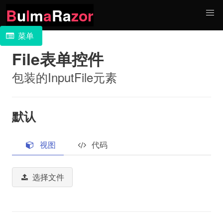
B
u
l
m
a
Ra
zor
菜单
File表单控件
包装的InputFile元素
默认
视图
代码
选择文件