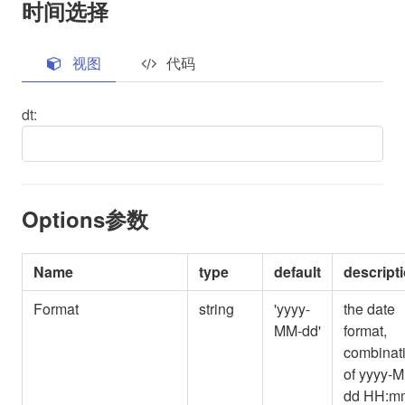
时间选择
视图
代码
dt:
Options参数
Name
type
default
descript
Format
string
'yyyy-
the date
MM-dd'
format,
combinat
of yyyy-
dd HH:m