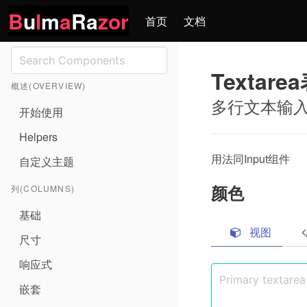
B
u
l
m
a
Ra
zor
首页
文档
Textar
概述(OVERVIEW)
多行文本输
开始使用
Helpers
用法同Input组件
自定义主题
颜色
列(COLUMNS)
基础
视图
尺寸
响应式
嵌套