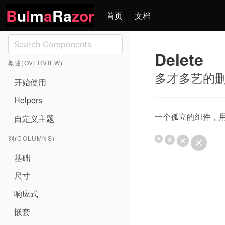
B
u
l
m
a
Ra
zor
首页
文档
Delete
概述(OVERVIEW)
多才多艺的
开始使用
Helpers
一个孤立的组件，用于其他
自定义主题
列(COLUMNS)
基础
尺寸
响应式
嵌套