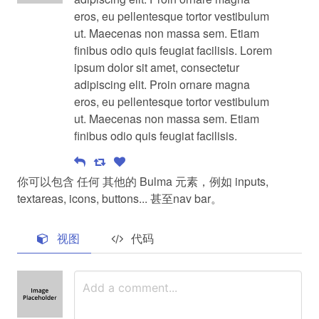
eros, eu pellentesque tortor vestibulum
ut. Maecenas non massa sem. Etiam
finibus odio quis feugiat facilisis. Lorem
ipsum dolor sit amet, consectetur
adipiscing elit. Proin ornare magna
eros, eu pellentesque tortor vestibulum
ut. Maecenas non massa sem. Etiam
finibus odio quis feugiat facilisis.
你可以包含 任何 其他的 Bulma 元素，例如 inputs,
textareas, icons, buttons... 甚至nav bar。
视图
代码