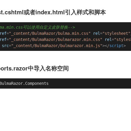
st.cshtml或者index.html引入样式和脚本
ulma.min.css可以使用自定义皮肤替换-->
ref
=
"_content/BulmaRazor/bulma.min.css"
rel
=
"stylesheet"
ref
=
"_content/BulmaRazor/bulmarazor.min.css"
rel
=
"styles
src
=
"_content/BulmaRazor/bulmarazor.min.js"
>
</
script
>
ports.razor中导入名称空间
BulmaRazor.Components