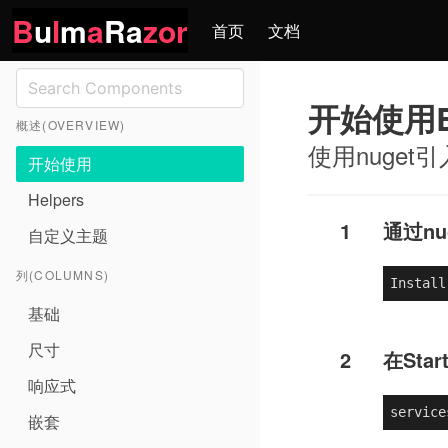
B
u
l
m
a
Ra
zor
首页
文档
开始使用Bu
概述(OVERVIEW)
使用nuget
开始使用
Helpers
1
通过nu
自定义主题
列(COLUMNS)
Install
基础
尺寸
2
在Sta
响应式
service
嵌套