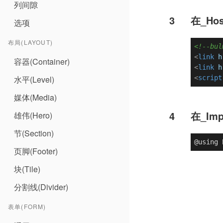
列间隙
3
在_Ho
选项
布局(LAYOUT)
<!--b
<
link
h
容器(Container)
<
link
h
水平(Level)
<
script
媒体(Media)
4
在_Im
雄伟(Hero)
节(Section)
@using 
页脚(Footer)
块(Tile)
分割线(Divider)
表单(FORM)