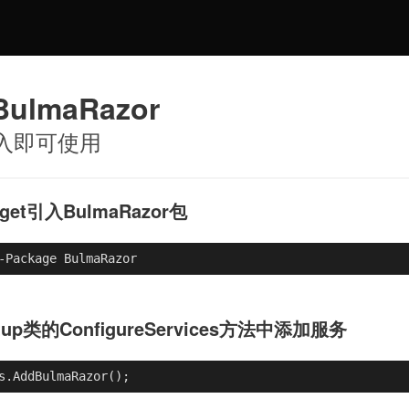
lmaRazor
引入即可使用
get引入BulmaRazor包
-Package BulmaRazor
rtup类的ConfigureServices方法中添加服务
s.AddBulmaRazor();